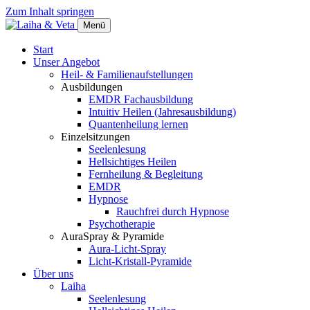
Zum Inhalt springen
Menü
Start
Unser Angebot
Heil- & Familienaufstellungen
Ausbildungen
EMDR Fachausbildung
Intuitiv Heilen (Jahresausbildung)
Quantenheilung lernen
Einzelsitzungen
Seelenlesung
Hellsichtiges Heilen
Fernheilung & Begleitung
EMDR
Hypnose
Rauchfrei durch Hypnose
Psychotherapie
AuraSpray & Pyramide
Aura-Licht-Spray
Licht-Kristall-Pyramide
Über uns
Laiha
Seelenlesung